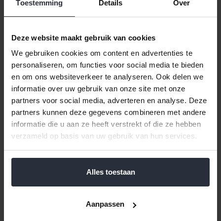
Toestemming
Details
Over
Badmat blauw geblokt 60x90cm
Een leuke zachte blauw met wit geblokte badmat met antislip
Deze website maakt gebruik van cookies
aan de onderzijde.
We gebruiken cookies om content en advertenties te
Wasmachinebestendig: op 40°C
personaliseren, om functies voor social media te bieden
Materiaal: Acryl met antislip onderzijde
en om ons websiteverkeer te analyseren. Ook delen we
Poolhoogte: 25 mm
Afmetingen: 60x90 cm
informatie over uw gebruik van onze site met onze
partners voor social media, adverteren en analyse. Deze
partners kunnen deze gegevens combineren met andere
Reviews
informatie die u aan ze heeft verstrekt of die ze hebben
verzameld op basis van uw gebruik van hun services.
Help ons en andere klanten door het schrijven van een review
Alles toestaan
Gerelateerde en alternatieve producten
Aanpassen