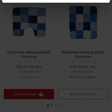
Toiletmat blauw geblokt
Bidetmat blauw geblokt
50x60cm
50x60cm
€18,99 Incl. btw
€18,99 Incl. btw
€15,69 Excl. btw
€15,69 Excl. btw
Beschikbaar
Niet beschikbaar
In winkelwagen
Niet beschikbaar