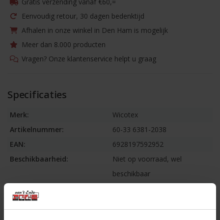
Gratis verzending vanaf €60,=
Eenvoudig retour, 30 dagen bedenktijd
Afhalen in onze winkel in Den Ham is mogelijk
Meer dan 8.000 producten
Vragen? Onze klantenservice helpt u graag
Specificaties
Merk:
Wicotex
Artikelnummer:
60-33 6381-2038
EAN:
6928197592952
Beschikbaarheid:
Niet op voorraad, wel
beschikbaar
Levertijd:
3-7 werkdagen
Informatie