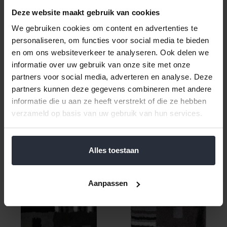
Wicotex
Deze website maakt gebruik van cookies
Badmat 60x90cm in modern wit grijs zwart. Voor als u geen
We gebruiken cookies om content en advertenties te
koude voeten wil krijgen of gewoon als decocaratie.
personaliseren, om functies voor social media te bieden
en om ons websiteverkeer te analyseren. Ook delen we
Reviews
informatie over uw gebruik van onze site met onze
partners voor social media, adverteren en analyse. Deze
partners kunnen deze gegevens combineren met andere
Help ons en andere klanten door het schrijven van een review
informatie die u aan ze heeft verstrekt of die ze hebben
verzameld op basis van uw gebruik van hun services.
Gerelateerde en alternatieve producten
Alles toestaan
Aanpassen