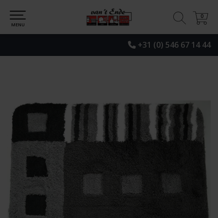
0
0
MENU
+31 (0) 546 67 14 44