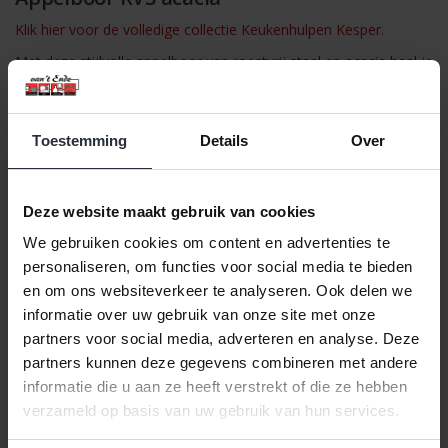
Klik hier voor de volledige collectie Keukenhulpen Kesper.
Met deze stijlvolle appelboor van roestvrij staal en acacia haal je
eenvoudig en snel het klokhuis uit appels, peren of andere
vruchtensoorten. Het stevige roestvrijstalen boortje zorgt voor
precisie en duurzaamheid, terwijl het natuurlijke acacia handvat
Toestemming
Details
Over
comfortabel in de hand ligt en een warme, elegante uitstraling
aan je keuken geeft.
Belangrijkste kenmerken:
Deze website maakt gebruik van cookies
Materiaal: roestvrij staal & acacia (FSC®)
We gebruiken cookies om content en advertenties te
personaliseren, om functies voor social media te bieden
Niet vaatwasserbestendig
en om ons websiteverkeer te analyseren. Ook delen we
Kleur: zilver
informatie over uw gebruik van onze site met onze
Afmetingen: 18,2 x 4 cm (L x B)
partners voor social media, adverteren en analyse. Deze
partners kunnen deze gegevens combineren met andere
Voedselveilig
informatie die u aan ze heeft verstrekt of die ze hebben
Met deze appelboor combineer je functionaliteit met stijl en
verzameld op basis van uw gebruik van hun services.
gemak, perfect voor dagelijks gebruik in de keuken of bij het