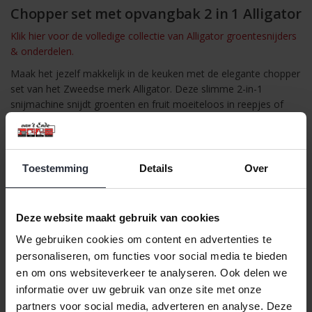
Chopper set met opvangbak 2 in 1 Alligator
Klik hier voor de volledige collectie van Alligator groentesnijders
& onderdelen.
Maak het jezelf makkelijk in de keuken met de elegante chopper
set van het Zweedse merk Alligator. Deze slimme 2-in-1
snijmachine snijdt groenten en fruit moeiteloos in reepjes of
blokjes van 6 mm of 12 mm, dankzij twee verwisselbare
snijrasters. Alles valt direct in de bijgeleverde transparante
opvangbak, zodat je werkblad schoon blijft. Ideaal voor uien,
paprika’s, wortels, appels, aardappels en meer. Gemaakt van
Toestemming
Details
Over
stevig kunststof en roestvrij staal, en bovendien makkelijk
schoon te maken – een praktische én stijlvolle hulp in elke
keuken.
Deze website maakt gebruik van cookies
We gebruiken cookies om content en advertenties te
personaliseren, om functies voor social media te bieden
en om ons websiteverkeer te analyseren. Ook delen we
informatie over uw gebruik van onze site met onze
partners voor social media, adverteren en analyse. Deze