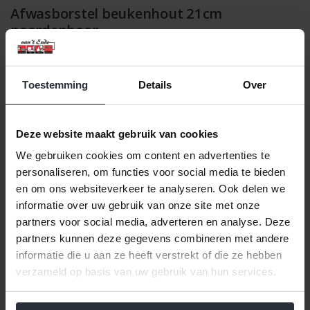
Afwasborstel beukenhout 21cm
paardenhaar
Klik hier voor de volledige collectie van Afwasborstels.
Deze afwasborstel van het merk Point-Virgule is een praktische
Toestemming
Details
Over
en milieuvriendelijke keuze voor uw keuken. Het handvat van 21
cm is gemaakt van flexibel silicone voor een comfortabele grip.
De borstelkop is vervaardigd uit FSC®-gecertificeerd
Deze website maakt gebruik van cookies
beukenhout en natuurlijk paardenhaar, wat zorgt voor een
effectieve en zachte reiniging.
We gebruiken cookies om content en advertenties te
personaliseren, om functies voor social media te bieden
Het slimme ontwerp met een verwisselbare borstelkop betekent
dat u altijd een schone en functionele afwasborstel bij de hand
en om ons websiteverkeer te analyseren. Ook delen we
hebt, terwijl u tegelijkertijd bijdraagt aan een budgetvriendelijke
informatie over uw gebruik van onze site met onze
en duurzame oplossing voor uw huishouden.
partners voor social media, adverteren en analyse. Deze
partners kunnen deze gegevens combineren met andere
Afmetingen: 6 x 6 x 24 cm (LxBxH)
informatie die u aan ze heeft verstrekt of die ze hebben
Materiaal: Beukenhout, paardenhaar en staal
Gewicht: 0,08 kg
verzameld op basis van uw gebruik van hun services.
Kleur: Okergeel en houtkleur