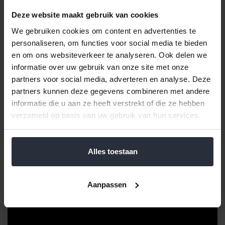
scheurbestendigheid.
Deze website maakt gebruik van cookies
Deze set is geschikt voor huishoudelijk gebruik, kantoren of
We gebruiken cookies om content en advertenties te
andere omgevingen waar kleine afvalbakken worden gebruikt.
personaliseren, om functies voor social media te bieden
De combinatie van pasvorm, sterkte en gebruiksgemak maakt
en om ons websiteverkeer te analyseren. Ook delen we
deze vuilniszakken een betrouwbare keuze.
informatie over uw gebruik van onze site met onze
Let op: afvalzak W is de nieuwe variant ter vervanging van
partners voor social media, adverteren en analyse. Deze
afvalzak B.
partners kunnen deze gegevens combineren met andere
informatie die u aan ze heeft verstrekt of die ze hebben
verzameld op basis van uw gebruik van hun services.
Alles toestaan
Aanpassen