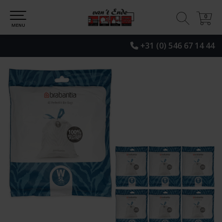
0
0
MENU
+31 (0) 546 67 14 44