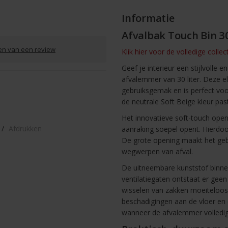
Informatie
Afvalbak Touch Bin 30
ven van een review
Klik hier voor de volledige colle
Geef je interieur een stijlvoll
afvalemmer van 30 liter. Deze e
gebruiksgemak en is perfect vo
de neutrale Soft Beige kleur past 
Het innovatieve soft-touch open
/
Afdrukken
aanraking soepel opent. Hierdo
De grote opening maakt het geb
wegwerpen van afval.
De uitneembare kunststof binne
ventilatiegaten ontstaat er gee
wisselen van zakken moeiteloo
beschadigingen aan de vloer en 
wanneer de afvalemmer volledig 