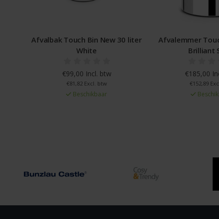
 30 liter
Afvalemmer Touch Bin 60 liter
Afvalbak Touc
Brilliant Steel
10/23 liter mat
w
€185,00 Incl. btw
€152,89 Excl. btw
€179,0
Beschikbaar
€147,
Be