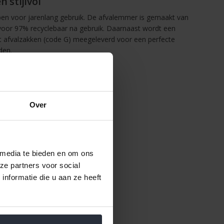
 stijlvol
en voor jarenlang gebruik. De afvalemmer is gemaakt van
 voor 97% recyclebaar na gebruik. Daarnaast wordt een
t afvalzakken (code G) meegeleverd voor een perfecte
den.
aties
Over
nenemmer
acuüm trekken van afvalzakken
h gebruik
en krassen op de vloer
 media te bieden en om ons
oudig verplaatsen
ze partners voor social
ia PerfectFit afvalzakken (code G)
nformatie die u aan ze heeft
,5 cm