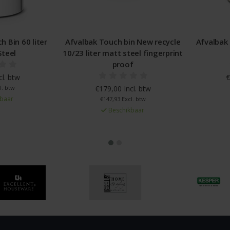
h bin New recycle
Afvalbak Touch Bin 60 liter Soft
Afva
t steel fingerprint
Beige
proof
€185,00 Incl. btw
0 Incl. btw
€152,89 Excl. btw
Beschikbaar
93 Excl. btw
schikbaar