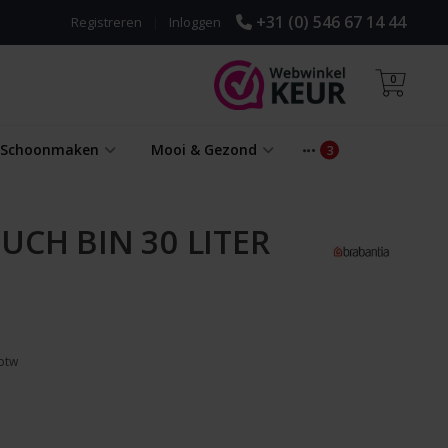
+31 (0) 546 67 14 44
Registreren
|
Inloggen
0
& Schoonmaken
Mooi & Gezond
UCH BIN 30 LITER
 btw