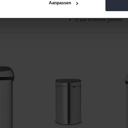
Gewicht: 3,72 kg
Aanpassen
Gemaakt van 37% gerecycled
97% recyclebaar na gebruik
10 jaar Brabantia garantie