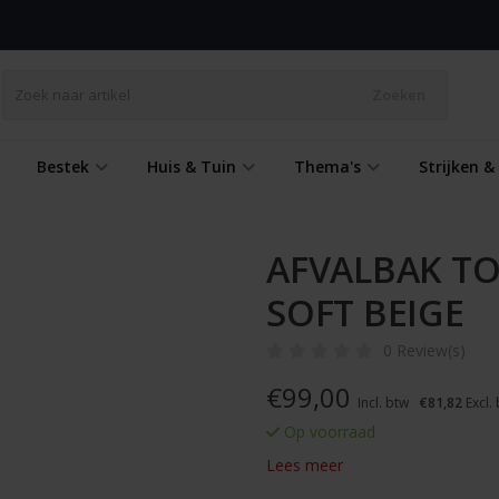
Zoeken
Bestek
Huis & Tuin
Thema's
Strijken 
AFVALBAK TO
SOFT BEIGE
0 Review(s)
€
99,00
Incl. btw
€81,82
Excl.
Op voorraad
Lees meer