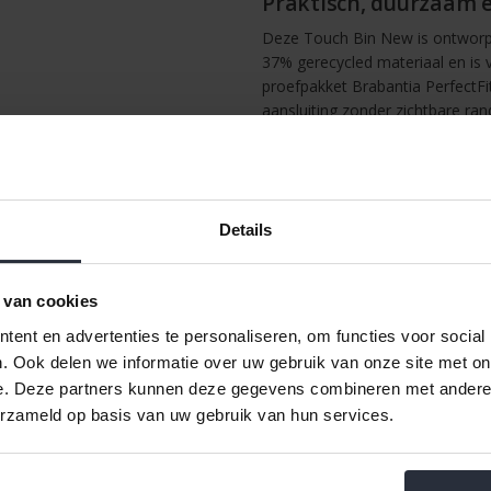
Praktisch, duurzaam en
Deze Touch Bin New is ontworp
37% gerecycled materiaal en is
proefpakket Brabantia PerfectFi
aansluiting zonder zichtbare ran
Belangrijkste specific
Inhoud: 30 liter
Kleur: Soft Beige
Soft-touch openingssysteem
Details
Uitneembare kunststof bin
Ventilatiegaten voorkomen v
Grote opening voor hygiënisc
 van cookies
Beschermende onderrand teg
ent en advertenties te personaliseren, om functies voor social
Stevige handgreep voor eenv
. Ook delen we informatie over uw gebruik van onze site met on
Inclusief proefpakket Brabant
e. Deze partners kunnen deze gegevens combineren met andere i
Materiaal buitenzijde: staal
erzameld op basis van uw gebruik van hun services.
Vorm: rond
Afmetingen: 29,5 x 31,8 x 70
Hoogte geopend: 91,1 cm