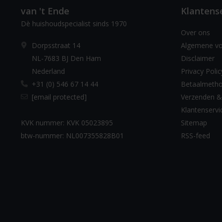
van 't Ende
Klantens
Dè huishoudspecialist sinds 1970
Over ons
Dorpsstraat 14
Algemene v
NL-7683 BJ Den Ham
Disclaimer
Nederland
Privacy Polic
+31 (0) 546 67 14 44
Betaalmeth
[email protected]
Verzenden &
Klantenservi
KVK nummer: KVK 05023895
Sitemap
btw-nummer: NL007355828B01
RSS-feed