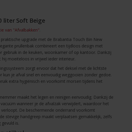
 liter Soft Beige
ctie van "Afvalbakken".
e en praktische upgrade met de Brabantia Touch Bin New
legante prullenbak combineert een tijdloos design met
or gebruik in de keuken, woonkamer of op kantoor. Dankzij
hij moeiteloos in vrijwel ieder interieur.
ingssysteem zorgt ervoor dat het deksel met de lichtste
or kun je afval snel en eenvoudig weggooien zonder gedoe.
ruik extra hygiënisch en voorkomt morsen tijdens het
nemmer maakt het legen en reinigen eenvoudig. Dankzij de
n vacuüm wanneer je de afvalzak verwijdert, waardoor het
s verloopt. De beschermende onderrand voorkomt
de stevige handgreep maakt verplaatsen gemakkelijk, zelfs
gevuld is.