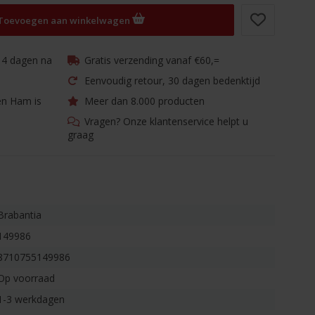
Toevoegen aan winkelwagen
 14 dagen na
Gratis verzending vanaf €60,=
Eenvoudig retour, 30 dagen bedenktijd
en Ham is
Meer dan 8.000 producten
Vragen? Onze klantenservice helpt u
graag
Brabantia
149986
8710755149986
Op voorraad
1-3 werkdagen