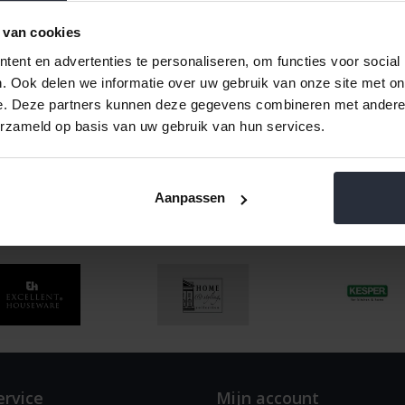
Informatie
 van cookies
Afdekdopjes set/3 Sili
ent en advertenties te personaliseren, om functies voor social
. Ook delen we informatie over uw gebruik van onze site met on
ven van een review
Klik hier voor de volledige coll
e. Deze partners kunnen deze gegevens combineren met andere i
Afmeting afdekdopjes buiten
erzameld op basis van uw gebruik van hun services.
Aanpassen
/
Afdrukken
ervice
Mijn account