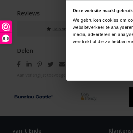
Deze website maakt gebruik
Reviews
We gebruiken cookies om cont
websiteverkeer te analyseren
Help ons en andere klanten door het schrij
media, adverteren en analys
9,5
verstrekt of die ze hebben v
Delen
Aan verlanglijst toevoegen
/
Toevoegen om te vergelijken
van 't Ende
Klantens