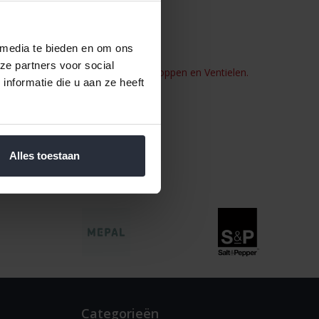
t Sicomatic
 media te bieden en om ons
ze partners voor social
ectie van Drukregelaars, Afdichtingsdoppen en Ventielen.
nformatie die u aan ze heeft
zijde ongeveer Ø 1.8cm
Alles toestaan
Categorieën