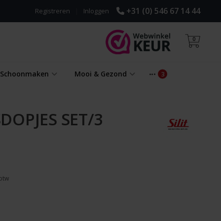
+31 (0) 546 67 14 44
Registreren
|
Inloggen
0
& Schoonmaken
Mooi & Gezond
DOPJES SET/3
 btw