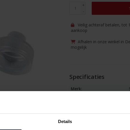
+
-
Veilig achteraf betalen, tot
aankoop
Afhalen in onze winkel in D
mogelijk
Specificaties
Merk:
Artikelnummer:
EAN:
Beschikbaarheid:
Details
Levertijd: