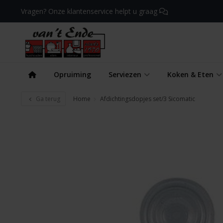
Vragen? Onze klantenservice helpt u graag
Opruiming
Serviezen
Koken & Eten
Ga terug
Home
Afdichtingsdopjes set/3 Sicomatic