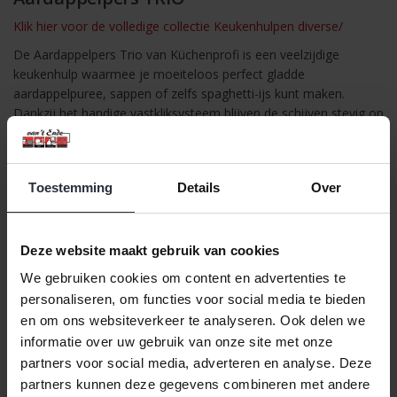
Klik hier voor de volledige collectie Keukenhulpen diverse/
De Aardappelpers Trio van Küchenprofi is een veelzijdige
keukenhulp waarmee je moeiteloos perfect gladde
aardappelpuree, sappen of zelfs spaghetti-ijs kunt maken.
Dankzij het handige vastkliksysteem blijven de schijven stevig op
hun plaats tijdens het persen, wat zorgt voor veilig en efficiënt
gebruik. De ergonomische handgreep en praktische steun met
gleuven geven extra stabiliteit op potten en schalen. Gemaakt
Toestemming
Details
Over
van hoogwaardig roestvrij staal, combineert deze pers
duurzaamheid met een stijlvol design dat in elke keuken past.
Belangrijkste kenmerken:
Deze website maakt gebruik van cookies
Inclusief 3 verwisselbare schijven (2 mm, 6 mm en Spätzle-
We gebruiken cookies om content en advertenties te
schijf)
personaliseren, om functies voor social media te bieden
Geschikt voor aardappelen, puree, Spätzle, sappen en
en om ons websiteverkeer te analyseren. Ook delen we
spaghetti-ijs
informatie over uw gebruik van onze site met onze
Precies passende persplunjer voor optimaal resultaat
partners voor social media, adverteren en analyse. Deze
partners kunnen deze gegevens combineren met andere
Ergonomische handgreep voor comfortabel gebruik