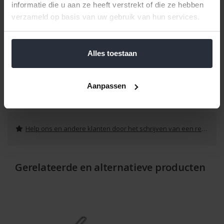
informatie die u aan ze heeft verstrekt of die ze hebben
Praktische steun met gleuven voor stevige grip op potten en
verzameld op basis van uw gebruik van hun services.
schalen
Vastkliksysteem voor veilige bevestiging van de schijven
Alles toestaan
Lengte: 27,5 cm
Gemaakt van roestvrij edelstaal
Aanpassen
Reviews
Help ons en andere klanten door het schrijven van een review
Gerelateerde en alternatieve producten