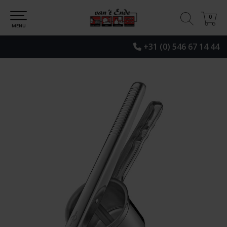
0
0
MENU
+31 (0) 546 67 14 44