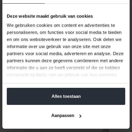
Taartvorkje Haags Lofje set 6 stuks
Deze website maakt gebruik van cookies
Klik hier voor de volledige collectie van Haags Lofje.
We gebruiken cookies om content en advertenties te
6 taartvorkjes Haags Lofje, Van Kempen en Begeer
personaliseren, om functies voor social media te bieden
Vervaardigd uit 18/10 Chroom-Nikkelstaal
en om ons websiteverkeer te analyseren. Ook delen we
Vaatwasmachine bestendig
informatie over uw gebruik van onze site met onze
partners voor social media, adverteren en analyse. Deze
Reviews
partners kunnen deze gegevens combineren met andere
informatie die u aan ze heeft verstrekt of die ze hebben
Help ons en andere klanten door het schrijven van een review
verzameld op basis van uw gebruik van hun services.
Gerelateerde en alternatieve producten
Alles toestaan
Aanpassen