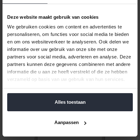
6 Koffielepels Prinses
Deze website maakt gebruik van cookies
Klik hier voor de volledige collectie van Prinses.
We gebruiken cookies om content en advertenties te
6 Koffielepels Prinses, Keltum
personaliseren, om functies voor social media te bieden
Vervaardigd uit 18/10 Chroom-Nikkelstaal
en om ons websiteverkeer te analyseren. Ook delen we
Vaatwasmachine bestendig
informatie over uw gebruik van onze site met onze
partners voor social media, adverteren en analyse. Deze
Reviews
partners kunnen deze gegevens combineren met andere
informatie die u aan ze heeft verstrekt of die ze hebben
Help ons en andere klanten door het schrijven van een review
verzameld op basis van uw gebruik van hun services.
Gerelateerde en alternatieve producten
Alles toestaan
Aanpassen