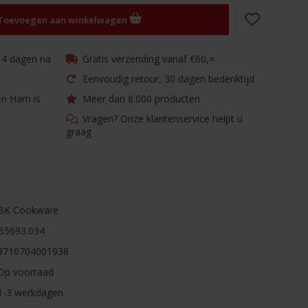
Toevoegen aan winkelwagen
 14 dagen na
Gratis verzending vanaf €60,=
Eenvoudig retour, 30 dagen bedenktijd
en Ham is
Meer dan 8.000 producten
Vragen? Onze klantenservice helpt u
graag
BK Cookware
B5693.034
8710704001938
Op voorraad
1-3 werkdagen