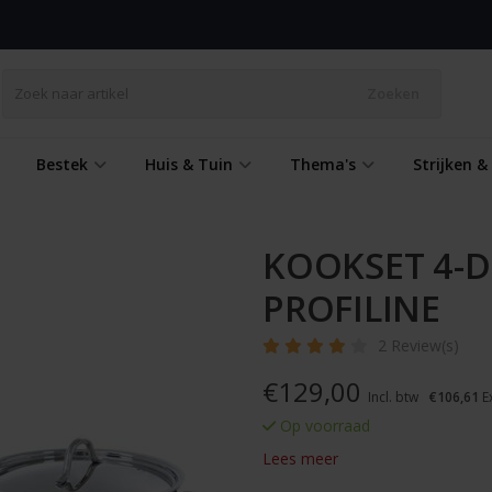
Zoeken
Bestek
Huis & Tuin
Thema's
Strijken 
KOOKSET 4-D
PROFILINE
2 Review(s)
€
129,00
Incl. btw
€106,61
Ex
Op voorraad
Lees meer