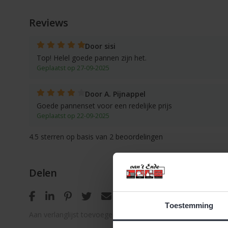
Reviews
Door sisi
Top! Helel goede pannen zijn het.
Geplaatst op 27-09-2025
Door A. Pijnappel
Goede pannenset voor een redelijke prijs
Geplaatst op 22-09-2025
4.5
sterren op basis van
2
beoordelingen
Delen
Toestemming
Aan verlanglijst toevoegen
/
Toevoegen om te vergelijken