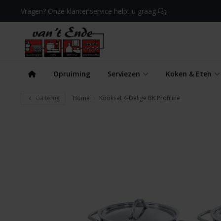
Vragen? Onze klantenservice helpt u graag
Opruiming
Serviezen
Koken & Eten
Ga terug
Home
Kookset 4-Delige BK Profiline