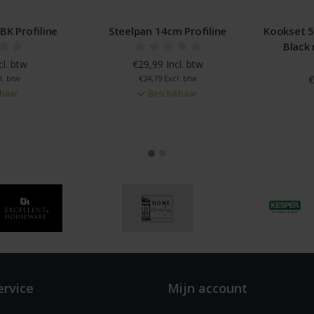
 Profiline
Steelpan 14cm Profiline
Kookset 5-d
Black m
. btw
€29,99 Incl. btw
btw
€24,79 Excl. btw
€23
ar
Beschikbaar
€1
ervice
Mijn account