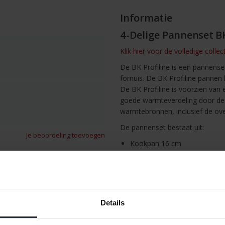
Informatie
4-Delige Pannenset BK
Klik hier voor de volledige collect
De BK Profiline is een pannens
fornuis. De BK Profiline pannen 
De BK Profiline is voorzien va
goede warmteverdeling door de h
warmtebronnen, inclusief de ov
De pannenset bestaat uit:
Je beoordeling toevoegen
Kookpan 16 cm
Kookpan 18 cm
Kookpan 20 cm
Steelpan 16 cm
Ruimtebesparend: de pannen zij
Details
/
Afdrukken
Schenkrand: de rand is omgekrul