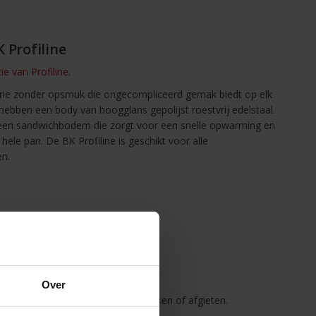
 Profiline
ie van Profiline.
erie zonder opsmuk die ongecompliceerd gemak biedt op elk
hebben een body van hoogglans gepolijst roestvrij edelstaal.
n een sandwichbodem die zorgt voor een snelle opwarming en
ele pan. De BK Profiline is geschikt voor alle
en.
n goed stapelbaar.
Over
d tot schenkrand voor veilig schenken of afgieten.