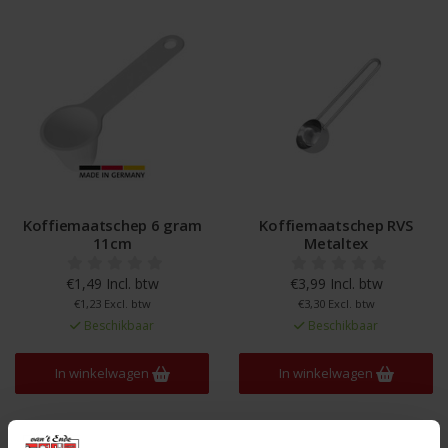
Koffiemaatschep 6 gram
Koffiemaatschep RVS
11cm
Metaltex
€1,49 Incl. btw
€3,99 Incl. btw
€1,23 Excl. btw
€3,30 Excl. btw
Beschikbaar
Beschikbaar
In winkelwagen
In winkelwagen