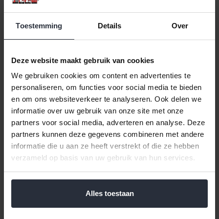
Toestemming
Details
Over
Deze website maakt gebruik van cookies
We gebruiken cookies om content en advertenties te
personaliseren, om functies voor social media te bieden
Koffiemaatschepje
Maatschepjes set 3 stuks
en om ons websiteverkeer te analyseren. Ook delen we
Moccamaster
informatie over uw gebruik van onze site met onze
€2,59 Incl. btw
partners voor social media, adverteren en analyse. Deze
€2,99 Incl. btw
€2,14 Excl. btw
partners kunnen deze gegevens combineren met andere
€2,47 Excl. btw
Beschikbaar
informatie die u aan ze heeft verstrekt of die ze hebben
Beschikbaar
verzameld op basis van uw gebruik van hun services.
In winkelwagen
In winkelwagen
Alles toestaan