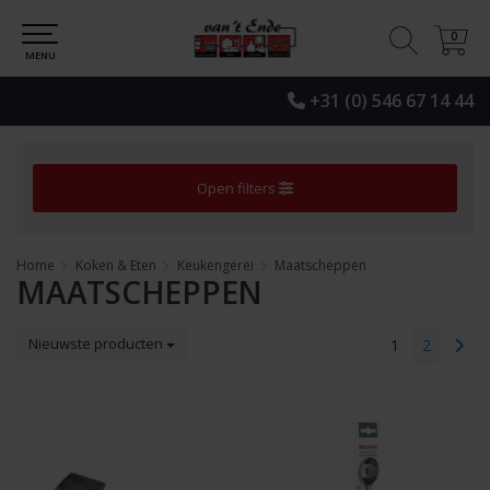
0
0
MENU
+31 (0) 546 67 14 44
Open filters
Home
Koken & Eten
Keukengerei
Maatscheppen
MAATSCHEPPEN
Nieuwste producten
1
2