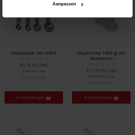
Aanpassen
Maatlepels Set-4 RVS
Maatschep 1600 gram
Aluminium
€4,79 Incl. btw
€17,99 Incl. btw
€3,96 Excl. btw
€14,87 Excl. btw
Beschikbaar
Beschikbaar
In winkelwagen
In winkelwagen