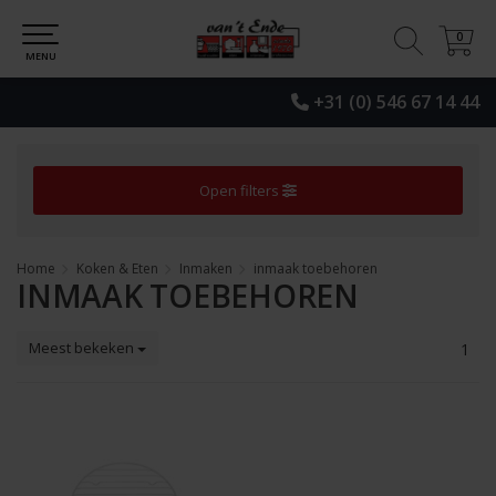
0
0
MENU
+31 (0) 546 67 14 44
Open filters
Home
Koken & Eten
Inmaken
inmaak toebehoren
INMAAK TOEBEHOREN
Meest bekeken
1