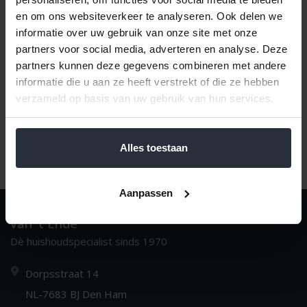
en om ons websiteverkeer te analyseren. Ook delen we
Meest bekeken
1
informatie over uw gebruik van onze site met onze
partners voor social media, adverteren en analyse. Deze
partners kunnen deze gegevens combineren met andere
informatie die u aan ze heeft verstrekt of die ze hebben
verzameld op basis van uw gebruik van hun services.
Alles toestaan
Aanpassen
van 't Ende
Dè huishoudspecialist sinds 1970
Dorpsstraat 14
NL-7683 BJ Den Ham