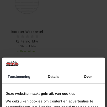
Rooster Weckketel
€8,49 Incl. btw
€7,02 Excl. btw
Beschikbaar
In winkelwagen
Toestemming
Details
Over
Veilig achteraf betalen, tot 14 dagen na aankoop
Gratis verzending vanaf €60,=
Deze website maakt gebruik van cookies
Eenvoudig retour, 30 dagen bedenktijd
We gebruiken cookies om content en advertenties te
personaliseren, om functies voor social media te bieden