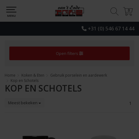
0
0
MENU
+31 (0) 546 67 14 44
Open filters
Home
Koken & Eten
Gebruik porselein en aardewerk
Kop en Schotels
KOP EN SCHOTELS
Meest bekeken
1