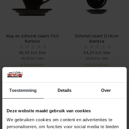
Kop en schotel zwart 15cl
Schotel zwart D16cm
Barista
Barista
€6,99 Incl. btw
€4,29 Incl. btw
€5,78 Excl. btw
€3,55 Excl. btw
Beschikbaar
Beschikbaar
In winkelwagen
In winkelwagen
Toestemming
Details
Over
Veilig achteraf betalen, tot 14 dagen na aankoop
Gratis verzending vanaf €60,=
Deze website maakt gebruik van cookies
Eenvoudig retour, 30 dagen bedenktijd
We gebruiken cookies om content en advertenties te
personaliseren, om functies voor social media te bieden