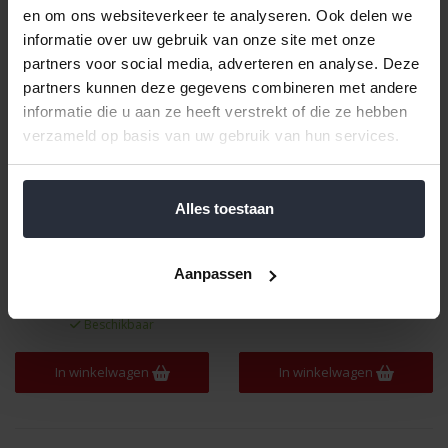
en om ons websiteverkeer te analyseren. Ook delen we
informatie over uw gebruik van onze site met onze
partners voor social media, adverteren en analyse. Deze
partners kunnen deze gegevens combineren met andere
informatie die u aan ze heeft verstrekt of die ze hebben
verzameld op basis van uw gebruik van hun services.
Alles toestaan
Schotel zwart D13cm
Kop zwart 15cl Barista
Barista
€4,49 Incl. btw
Aanpassen
€3,49 Incl. btw
€3,71 Excl. btw
€2,88 Excl. btw
Beschikbaar
Beschikbaar
In winkelwagen
In winkelwagen