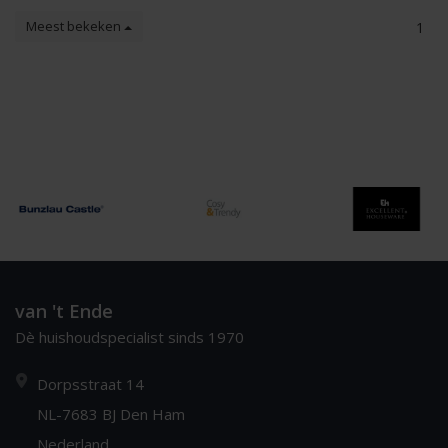
Meest bekeken
1
van 't Ende
Dè huishoudspecialist sinds 1970
Dorpsstraat 14
NL-7683 BJ Den Ham
Nederland