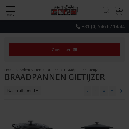
0
0
MENU
+31 (0) 546 67 14 44
Open filters
Home
Koken & Eten
Braden
Braadpannen Gietijzer
BRAADPANNEN GIETIJZER
Naam aflopend
1
2
3
4
5