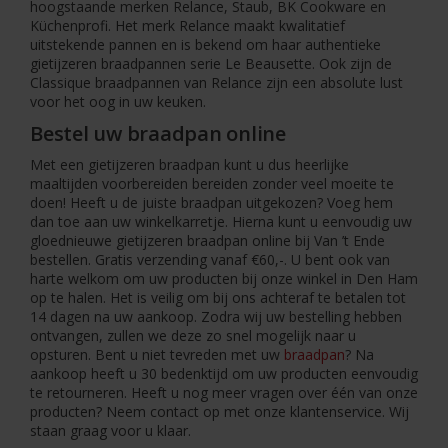
hoogstaande merken Relance, Staub, BK Cookware en
Küchenprofi. Het merk Relance maakt kwalitatief
uitstekende pannen en is bekend om haar authentieke
gietijzeren braadpannen serie Le Beausette. Ook zijn de
Classique braadpannen van Relance zijn een absolute lust
voor het oog in uw keuken.
Bestel uw braadpan online
Met een gietijzeren braadpan kunt u dus heerlijke
maaltijden voorbereiden bereiden zonder veel moeite te
doen! Heeft u de juiste braadpan uitgekozen? Voeg hem
dan toe aan uw winkelkarretje. Hierna kunt u eenvoudig uw
gloednieuwe gietijzeren braadpan online bij Van ’t Ende
bestellen. Gratis verzending vanaf €60,-. U bent ook van
harte welkom om uw producten bij onze winkel in Den Ham
op te halen. Het is veilig om bij ons achteraf te betalen tot
14 dagen na uw aankoop. Zodra wij uw bestelling hebben
ontvangen, zullen we deze zo snel mogelijk naar u
opsturen. Bent u niet tevreden met uw
braadpan
? Na
aankoop heeft u 30 bedenktijd om uw producten eenvoudig
te retourneren. Heeft u nog meer vragen over één van onze
producten? Neem contact op met onze klantenservice. Wij
staan graag voor u klaar.