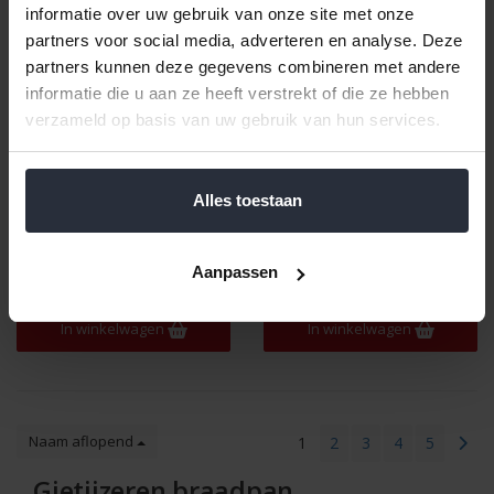
informatie over uw gebruik van onze site met onze
partners voor social media, adverteren en analyse. Deze
partners kunnen deze gegevens combineren met andere
informatie die u aan ze heeft verstrekt of die ze hebben
verzameld op basis van uw gebruik van hun services.
Braadpan 35cm ovaal
Braadpan 33cm ovaal
médoc Provence
zwart Küchenprofi
Alles toestaan
€199,00 Incl. btw
€199,00 Incl. btw
€164,46 Excl. btw
€164,46 Excl. btw
Aanpassen
Beschikbaar
Beschikbaar
In winkelwagen
In winkelwagen
Naam aflopend
1
2
3
4
5
Gietijzeren braadpan