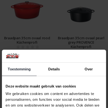
Braadpan 35cm ovaal rood
Braadpan 35cm ovaal pearl
Küchenprofi
grey PROVENCE
Küchenprofi
€215,00 Incl. btw
€215,00 Incl. btw
€177,69 Excl. btw
€177,69 Excl. btw
Beschikbaar
Beschikbaar
Toestemming
Details
Over
In winkelwagen
In winkelwagen
Deze website maakt gebruik van cookies
We gebruiken cookies om content en advertenties te
personaliseren, om functies voor social media te bieden
en om ons websiteverkeer te analyseren. Ook delen we