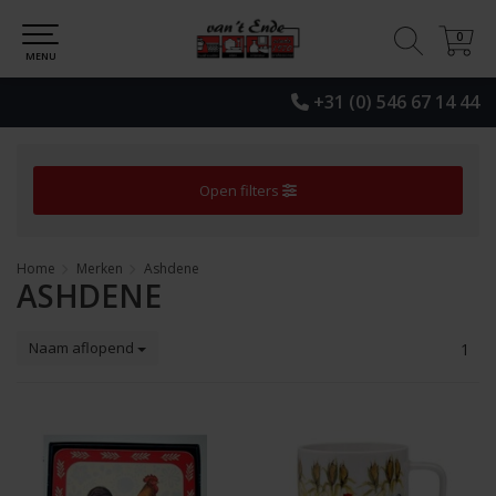
0
0
MENU
+31 (0) 546 67 14 44
Open filters
Home
Merken
Ashdene
ASHDENE
Naam aflopend
1