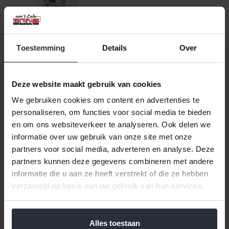
Toestemming
Details
Over
Mok country kippen 35cl
Ashdene
Deze website maakt gebruik van cookies
€9,75 Incl. btw
€8,06 Excl. btw
We gebruiken cookies om content en advertenties te
Beschikbaar
personaliseren, om functies voor social media te bieden
en om ons websiteverkeer te analyseren. Ook delen we
In winkelwagen
informatie over uw gebruik van onze site met onze
partners voor social media, adverteren en analyse. Deze
partners kunnen deze gegevens combineren met andere
Veilig achteraf betalen, tot 14 dagen na aankoop
informatie die u aan ze heeft verstrekt of die ze hebben
verzameld op basis van uw gebruik van hun services.
Gratis verzending vanaf €60,=
Eenvoudig retour, 30 dagen bedenktijd
Alles toestaan