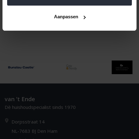
Naam aflopend
1
Aanpassen
van 't Ende
Dè huishoudspecialist sinds 1970
Dorpsstraat 14
NL-7683 BJ Den Ham