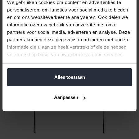
We gebruiken cookies om content en advertenties te
personaliseren, om functies voor social media te bieden
en om ons websiteverkeer te analyseren. Ook delen we
Taartschep Sola Donau
Slavork Sola Donau
informatie over uw gebruik van onze site met onze
partners voor social media, adverteren en analyse. Deze
€7,59 Incl. btw
€6,15 Incl. btw
partners kunnen deze gegevens combineren met andere
€6,27 Excl. btw
€5,08 Excl. btw
informatie die u aan ze heeft verstrekt of die ze hebben
Beschikbaar
Beschikbaar
verzameld op basis van uw gebruik van hun services.
In winkelwagen
In winkelwagen
Alles toestaan
Aanpassen