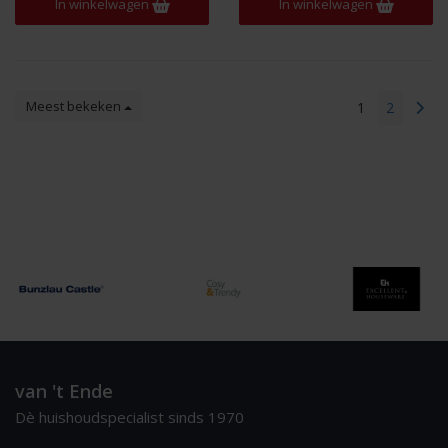
In winkelwagen
In winkelwagen
Meest bekeken
1
2
van 't Ende
Dè huishoudspecialist sinds 1970