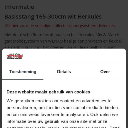
Informatie
Basisstang 165-300cm wit Herkules
Klik hier voor de volledige collectie opbergsysteem Herkules.
Met de uitschuifbare hoofdpaal van het Hercules Mix & Match
garderobesysteem van WENKO haal je een praktisch en flexibel
element in huis voor het creëren van je ideale walk-in closet.
Deze stevige verticale stang is in hoogte verstelbaar van 165 tot
300 cm, waardoor hij in vrijwel elke ruimte past. Dankzij de
antislip-voeten aan beide uiteinden en de hoogwaardige
Toestemming
Details
Over
gepoedercoate metalen constructie biedt de stang optimale
stabiliteit, zelfs bij zwaar gebruik. Ideaal om je garderobe uit te
breiden of opnieuw in te richten.
Deze website maakt gebruik van cookies
Belangrijkste kenmerken:
We gebruiken cookies om content en advertenties te
Materiaal: gepoedercoat metaal
personaliseren, om functies voor social media te bieden
Kleur: wit
en om ons websiteverkeer te analyseren. Ook delen we
Verstelbaar: 165–300 cm
informatie over uw gebruik van onze site met onze
Antislip-voeten voor optimale stabiliteit