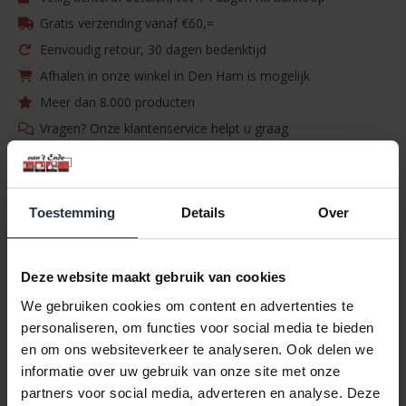
Gratis verzending vanaf €60,=
Eenvoudig retour, 30 dagen bedenktijd
Afhalen in onze winkel in Den Ham is mogelijk
Meer dan 8.000 producten
Vragen? Onze klantenservice helpt u graag
Specificaties
Toestemming
Details
Over
Merk:
Excellent Houseware
Artikelnummer:
CY5653670
Deze website maakt gebruik van cookies
EAN:
8719202939231
We gebruiken cookies om content en advertenties te
Beschikbaarheid:
Op voorraad
personaliseren, om functies voor social media te bieden
Levertijd:
1-3 werkdagen
en om ons websiteverkeer te analyseren. Ook delen we
informatie over uw gebruik van onze site met onze
Informatie
partners voor social media, adverteren en analyse. Deze